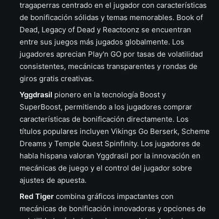
tragaperras centrado en el jugador con características
de bonificación sólidas y temas memorables. Book of
Dead, Legacy of Dead y Reactoonz se encuentran
entre sus juegos más jugados globalmente. Los
jugadores aprecian Play'n GO por tasas de volatilidad
consistentes, mecánicas transparentes y rondas de
giros gratis creativas.
Yggdrasil
pionero en la tecnología Boost y
SuperBoost, permitiendo a los jugadores comprar
características de bonificación directamente. Los
títulos populares incluyen Vikings Go Berserk, Scheme
Dreams y Temple Quest Spinfinity. Los jugadores de
habla hispana valoran Yggdrasil por la innovación en
mecánicas de juego y el control del jugador sobre
ajustes de apuesta.
Red Tiger
combina gráficos impactantes con
mecánicas de bonificación innovadoras y opciones de