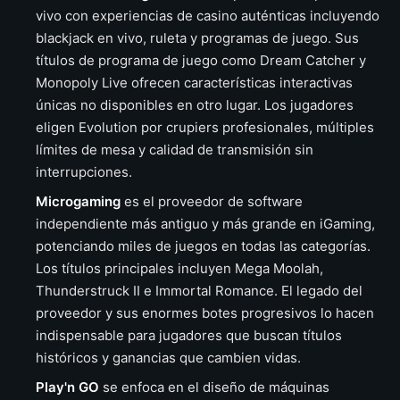
vivo con experiencias de casino auténticas incluyendo
blackjack en vivo, ruleta y programas de juego. Sus
títulos de programa de juego como Dream Catcher y
Monopoly Live ofrecen características interactivas
únicas no disponibles en otro lugar. Los jugadores
eligen Evolution por crupiers profesionales, múltiples
límites de mesa y calidad de transmisión sin
interrupciones.
Microgaming
es el proveedor de software
independiente más antiguo y más grande en iGaming,
potenciando miles de juegos en todas las categorías.
Los títulos principales incluyen Mega Moolah,
Thunderstruck II e Immortal Romance. El legado del
proveedor y sus enormes botes progresivos lo hacen
indispensable para jugadores que buscan títulos
históricos y ganancias que cambien vidas.
Play'n GO
se enfoca en el diseño de máquinas