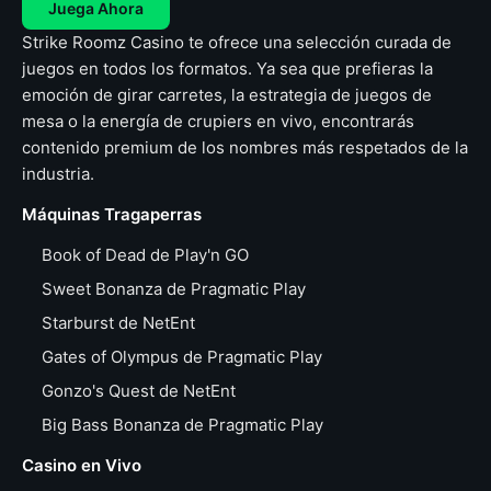
Juega Ahora
Strike Roomz Casino te ofrece una selección curada de
juegos en todos los formatos. Ya sea que prefieras la
emoción de girar carretes, la estrategia de juegos de
mesa o la energía de crupiers en vivo, encontrarás
contenido premium de los nombres más respetados de la
industria.
Máquinas Tragaperras
Book of Dead de Play'n GO
Sweet Bonanza de Pragmatic Play
Starburst de NetEnt
Gates of Olympus de Pragmatic Play
Gonzo's Quest de NetEnt
Big Bass Bonanza de Pragmatic Play
Casino en Vivo