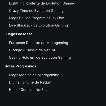
Lightning Roulette de Evolution Gaming
Crazy Time de Evolution Gaming
Mega Ball de Pragmatic Play Live
Live Blackjack de Evolution Gaming
Juegos de Mesa
European Roulette de Microgaming
Blackjack Classic de NetEnt
Casino Hold'em de Evolution Gaming
Botes Progresivos
Mega Moolah de Microgaming
Divine Fortune de NetEnt
Hall of Gods de NetEnt