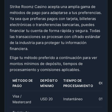
Strike Roomz Casino acepta una amplia gama de
métodos de pago para adaptarse a tus preferencias.
Ya sea que prefieras pagos con tarjeta, billeteras
electrónicas o transferencias bancarias, puedes
financiar tu cuenta de forma rápida y segura. Todas
las transacciones se procesan con cifrado estándar
de la industria para proteger tu información
financiera.
Elige tu método preferido a continuación para ver
montos mínimos de depósito, tiempos de
procesamiento y comisiones aplicables.
MÉTODO DE
DEPÓSITO
TIEMPO DE
COMIS
PAGO
MÍNIMO
PROCESAMIENTO
Visa /
USD 20
Instantáneo
0%
Mastercard