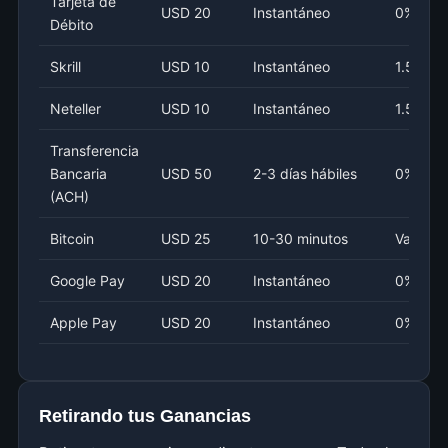
Tarjeta de
USD 20
Instantáneo
0%
Débito
Skrill
USD 10
Instantáneo
1.5%
Neteller
USD 10
Instantáneo
1.5%
Transferencia
Bancaria
USD 50
2-3 días hábiles
0%
(ACH)
Bitcoin
USD 25
10-30 minutos
Varía
Google Pay
USD 20
Instantáneo
0%
Apple Pay
USD 20
Instantáneo
0%
Retirando tus Ganancias