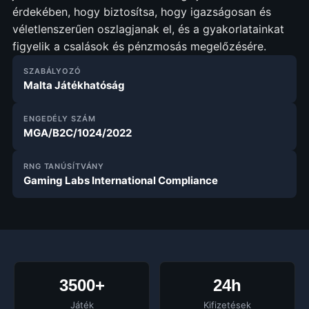
érdekében, hogy biztosítsa, hogy igazságosan és
véletlenszerűen oszlagjanak el, és a gyakorlatainkat
figyelik a csalások és pénzmosás megelőzésére.
SZABÁLYOZÓ
Malta Játékhatóság
ENGEDÉLY SZÁM
MGA/B2C/1024/2022
RNG TANÚSÍTVÁNY
Gaming Labs International Compliance
3500+
24h
Játék
Kifizetések