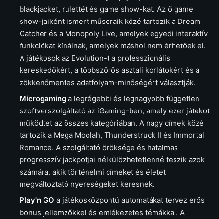
blackjacket, rulettét és game show-kat. Az ő game
show-jaiként ismert műsoraik közé tartozik a Dream
Catcher és a Monopoly Live, amelyek egyedi interaktív
funkciókat kínálnak, amelyek máshol nem érhetőek el.
A játékosok az Evolution-t a professzionális
kereskedőkért, a többszörös asztali korlátokért és a
zökkenőmentes adatfolyam-minőségért választják.
Microgaming
a legrégebbi és legnagyobb független
szoftverszolgáltató az iGaming-ben, amely ezer játékot
működtet az összes kategóriában. A nagy címek közé
tartozik a Mega Moolah, Thunderstruck II és Immortal
Romance. A szolgáltató öröksége és hatalmas
progresszív jackpotjai nélkülözhetetlenné teszik azok
számára, akik történelmi címeket és életet
megváltoztató nyereségeket keresnek.
Play'n GO
a játékosközpontú automatákat tervez erős
bonus jellemzőkkel és emlékezetes témákkal. A