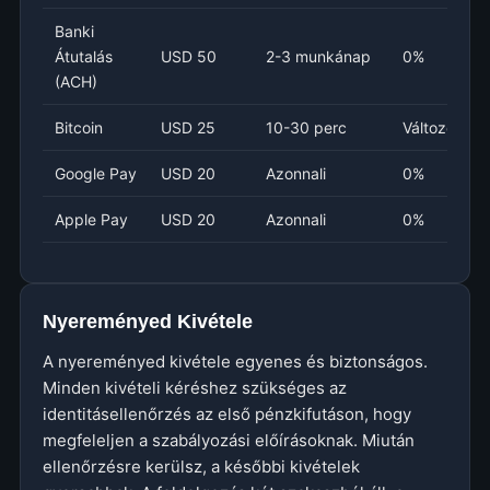
Banki
Átutalás
USD 50
2-3 munkánap
0%
(ACH)
Bitcoin
USD 25
10-30 perc
Változó
Google Pay
USD 20
Azonnali
0%
Apple Pay
USD 20
Azonnali
0%
Nyereményed Kivétele
A nyereményed kivétele egyenes és biztonságos.
Minden kivételi kéréshez szükséges az
identitásellenőrzés az első pénzkifutáson, hogy
megfeleljen a szabályozási előírásoknak. Miután
ellenőrzésre kerülsz, a későbbi kivételek