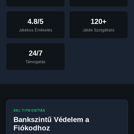
4.8/5
120+
Játékos Értékelés
Játék Szolgáltató
24/7
Támogatás
SSL TITKOSÍTÁS
Bankszintű Védelem a
Fiókodhoz