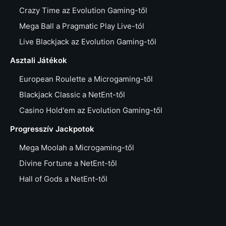
Crazy Time az Evolution Gaming-től
Mega Ball a Pragmatic Play Live-tól
Live Blackjack az Evolution Gaming-től
Asztali Játékok
European Roulette a Microgaming-től
Blackjack Classic a NetEnt-től
Casino Hold'em az Evolution Gaming-től
Progresszív Jackpotok
Mega Moolah a Microgaming-től
Divine Fortune a NetEnt-től
Hall of Gods a NetEnt-től