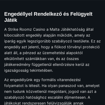
Engedéllyel Rendelkező és Felügyelt
Játék
A Strike Roomz Casino a Malta Játékhatóság által
kibocsátott engedély alapján működik, amely az
iparág egyik legszigorúbb szabályozó testülete. Ez az
engedély azt jelenti, hogy a fiókod törvényi protekció
alatt áll, a pénzed az üzemeltetési alapoktól
elkülönített számlákban van, és az összes
játékeredmény függetlenül ellenőrzésre kerül az
igazságosság tekintetében.
Az engedélyünk egy formális vitarendezési
folyamatot is létesít. Ha olyan panaszod van, amelyet
nem tudunk közvetlenül megoldani, jogod van azt a
szabályozó hatósághoz escalálni díjmentesen. A
játékokat rendszeresen felülvizsgálják annak