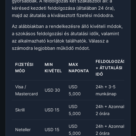
gyorsabbak. A feldolgozás két szakaszból áll: a
kérésed kezdeti feldolgozása (általában 24 óra),
majd az átutalás a kiválasztott fizetési módodra.
Az alábbiakban a rendelkezésre álló kivételi módok,
a szokásos feldolgozási és átutalási idők, valamint
az alkalmazható korlátok találhatók. Válassz a
számodra legjobban működő módot.
FELDOLGOZÁS
FIZETÉSI
MIN
MAX
+ ÁTUTALÁSI
D
MÓD
KIVÉTEL
NAPONTA
IDŐ
Visa /
USD
24h + 3-5
USD 30
2
Mastercard
5,000
munkánap
USD
24h + Azonnali
Skrill
USD 15
1
5,000
2 órára
USD
24h + Azonnali
Neteller
USD 15
1
5,000
2 órára