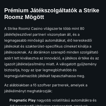
Prémium Játékszolgáltatók a Strike
Roomz Mögött
A Strike Roomz Casino világszerte több mint 80
játékfejlesztővel partneri viszonyban áll, és a
legmagasabb minőségű automátákat, élő kereskedői
játékokat és szakterület-specifikus címeket kínálja a
játékosoknak. Az ábráinkon szereplő minden szolgáltató
azért lett kiválasztva az innováció, a játékos értéke és az
igazolt játékteljesítmény miatt. A válogatott gyűjtemény
biztosítja, hogy az ipar legmegbízhatóbb és
legmegjutalmazóbb játékait tapasztalhassa meg.
Az alábbiakban a fő szoftver partnerek, amelyek a
játékélményt meghatározják:
Pragmatic Play
nagyobb volatilitású automátákra és