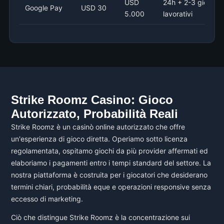
USD
24h + 2-3 giorni
Google Pay
USD 30
5.000
lavorativi
Strike Roomz Casino: Gioco
Autorizzato, Probabilità Reali
Strike Roomz è un casinò online autorizzato che offre
un'esperienza di gioco diretta. Operiamo sotto licenza
regolamentata, ospitamo giochi da più provider affermati ed
elaboriamo i pagamenti entro i tempi standard del settore. La
nostra piattaforma è costruita per i giocatori che desiderano
termini chiari, probabilità eque e operazioni responsive senza
eccesso di marketing.
Ciò che distingue Strike Roomz è la concentrazione sui