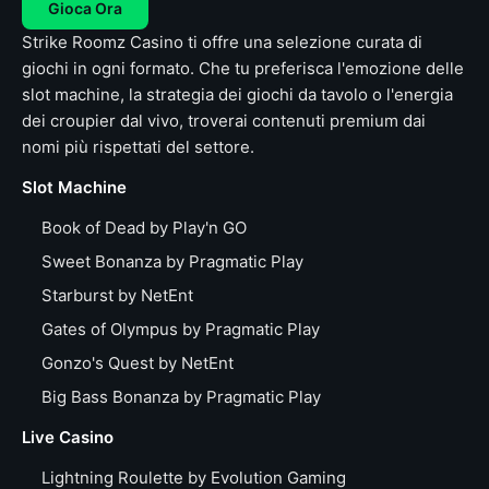
Gioca Ora
Strike Roomz Casino ti offre una selezione curata di
giochi in ogni formato. Che tu preferisca l'emozione delle
slot machine, la strategia dei giochi da tavolo o l'energia
dei croupier dal vivo, troverai contenuti premium dai
nomi più rispettati del settore.
Slot Machine
Book of Dead by Play'n GO
Sweet Bonanza by Pragmatic Play
Starburst by NetEnt
Gates of Olympus by Pragmatic Play
Gonzo's Quest by NetEnt
Big Bass Bonanza by Pragmatic Play
Live Casino
Lightning Roulette by Evolution Gaming