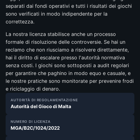
separati dai fondi operativi e tutti i risultati dei giochi
sono verificati in modo indipendente per la
correttezza.
La nostra licenza stabilisce anche un processo
formale di risoluzione delle controversie. Se hai un
reclamo che non riusciamo a risolvere direttamente,
hai il diritto di escalare presso l'autorità normativa
senza costi. I giochi sono sottoposti a audit regolari
per garantire che paghino in modo equo e casuale, e
le nostre pratiche sono monitorate per prevenire frodi
e riciclaggio di denaro.
AUTORITÀ DI REGOLAMENTAZIONE
Autorità del Gioco di Malta
NUMERO DI LICENZA
MGA/B2C/1024/2022