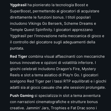
Yggdrasil
ha pionierato la tecnologia Boost e
SuperBoost, permettendo ai giocatori di acquistare
direttamente le funzioni bonus. I titoli popolari
includono Vikings Go Berserk, Scheme Dreams e
Temple Quest Spinfinity. I giocatori apprezzano
Yggdrasil per l'innovazione nella meccanica di gioco e
il controllo del giocatore sugli adeguamenti della
puntata.
Red Tiger
combina visual affascinanti con meccaniche
bonus innovative e opzioni di volatilità inferiore. I
giochi celebrati includono Dragon's Fire, Mystery
Reels e slot a tema asiatico di Play'n Go. I giocatori
scelgono Red Tiger per i tassi RTP equilibrati e i giochi
adatti sia al gioco casuale che alle sessioni prolungate.
Push Gaming
si specializza in slot a tema avventura
con narrazioni cinematografiche e strutture bonus
creative. Jammin' Jars, Trophies e Fat Drac sono i