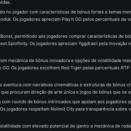
vidas.
do no jogador com características de bónus fortes e temas me
undial. Os jogadores apreciam Play'n GO pelos percentuais de v
rBoost, permitindo aos jogadores comprar características de bó
t Spinfinity. Os jogadores apreciam Yggdrasil pela inovação 
m mecânica de bónus inovadora e opções de volatilidade mais 
y'n GO. Os jogadores escolhem Red Tiger pelas percentuais RTP
 aventura com narrativas cinemáticas e estruturas de bónus cri
s que procuram direção de arte única e jogos de bónus que se s
ma com rounds de bónus intrincados que apelam aos jogadores 
. Os jogadores respeitam Nolimit City pela transparência sobre
olatilidade com elevado potencial de ganho e mecânica de roda