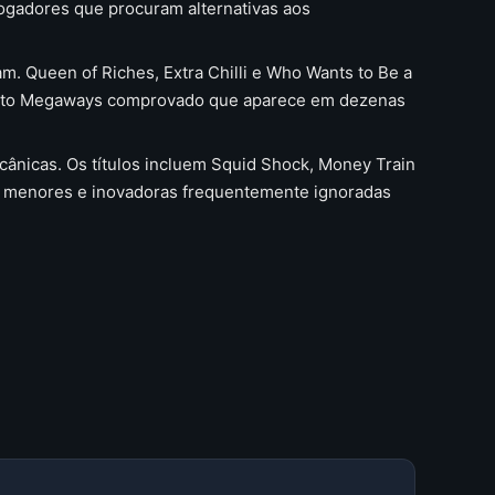
jogadores que procuram alternativas aos
Queen of Riches, Extra Chilli e Who Wants to Be a
ormato Megaways comprovado que aparece em dezenas
ânicas. Os títulos incluem Squid Shock, Money Train
as menores e inovadoras frequentemente ignoradas