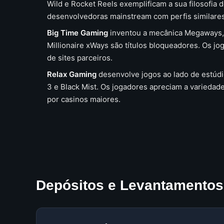
Wild e Rocket Reels exemplificam a sua filosofia
desenvolvedoras mainstream com perfis similares 
Big Time Gaming
inventou a mecânica Megaways, 
Millionaire xWays são títulos bloqueadores. Os 
de sites parceiros.
Relax Gaming
desenvolve jogos ao lado de estúdi
3 e Black Mist. Os jogadores apreciam a varieda
por casinos maiores.
Depósitos e Levantamentos