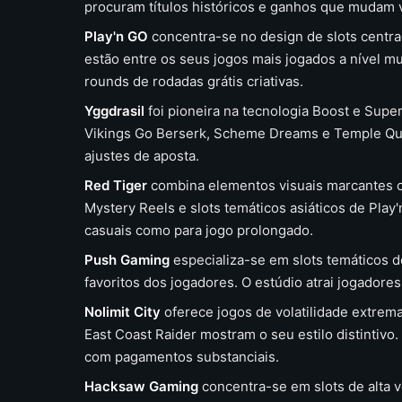
procuram títulos históricos e ganhos que mudam 
Play'n GO
concentra-se no design de slots centra
estão entre os seus jogos mais jogados a nível m
rounds de rodadas grátis criativas.
Yggdrasil
foi pioneira na tecnologia Boost e Supe
Vikings Go Berserk, Scheme Dreams e Temple Ques
ajustes de aposta.
Red Tiger
combina elementos visuais marcantes co
Mystery Reels e slots temáticos asiáticos de Pla
casuais como para jogo prolongado.
Push Gaming
especializa-se em slots temáticos de
favoritos dos jogadores. O estúdio atrai jogadore
Nolimit City
oferece jogos de volatilidade extre
East Coast Raider mostram o seu estilo distintivo
com pagamentos substanciais.
Hacksaw Gaming
concentra-se em slots de alta v