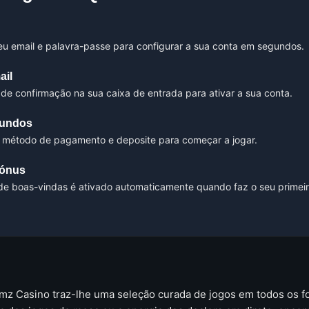
eu email e palavra-passe para configurar a sua conta em segundos.
ail
k de confirmação na sua caixa de entrada para ativar a sua conta.
Fundos
u método de pagamento e deposite para começar a jogar.
Bónus
de boas-vindas é ativado automaticamente quando faz o seu primeir
mz Casino traz-lhe uma seleção curada de jogos em todos os fo