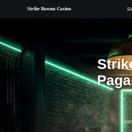
Strike Roomz Casino
Sl
Stri
Paga
ver