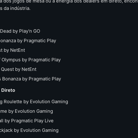
ia dos jogos de mesa ou a energia dos dealers em direto, enc
s da indústria.
 Dead by Play'n GO
onanza by Pragmatic Play
st by NetEnt
f Olympus by Pragmatic Play
 Quest by NetEnt
s Bonanza by Pragmatic Play
 Direto
ng Roulette by Evolution Gaming
ime by Evolution Gaming
l by Pragmatic Play Live
ackjack by Evolution Gaming