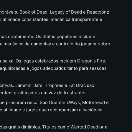
moráveis. Book of Dead, Legacy of Dead e Reactoonz
olatilidade consistentes, mecânica transparente e
nus diretamente. Os títulos populares incluem
na mecânica de gameplay e controlo do jogador sobre
baixa. Os jogos celebrados incluem Dragon's Fire,
 equilibradas e jogos adequados tanto para sessões
ativas. Jammin' Jars, Trophies e Fat Drac são
entem gratificantes em vez de frustrantes.
que procuram risco. San Quentin xWays, Motörhead e
 volatilidade e jogos que recompensam a paciência
das grátis dinâmica. Títulos como Wanted Dead or a