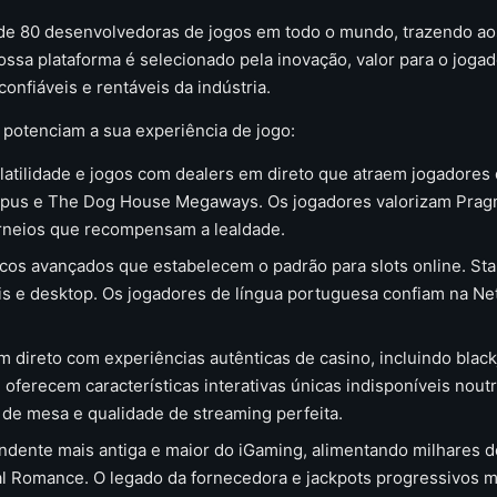
de 80 desenvolvedoras de jogos em todo o mundo, trazendo aos
 nossa plataforma é selecionado pela inovação, valor para o j
nfiáveis e rentáveis da indústria.
 potenciam a sua experiência de jogo:
olatilidade e jogos com dealers em direto que atraem jogadores
mpus e The Dog House Megaways. Os jogadores valorizam Pragma
orneios que recompensam a lealdade.
cos avançados que estabelecem o padrão para slots online. Sta
is e desktop. Os jogadores de língua portuguesa confiam na Ne
direto com experiências autênticas de casino, incluindo blackj
erecem características interativas únicas indisponíveis noutr
s de mesa e qualidade de streaming perfeita.
dente mais antiga e maior do iGaming, alimentando milhares de 
l Romance. O legado da fornecedora e jackpots progressivos 