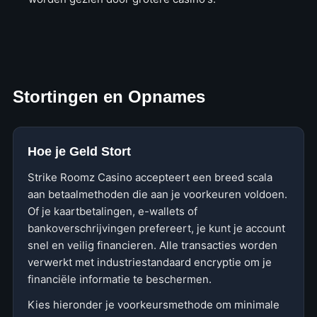
Stortingen en Opnames
Hoe je Geld Stort
Strike Roomz Casino accepteert een breed scala
aan betaalmethoden die aan je voorkeuren voldoen.
Of je kaartbetalingen, e-wallets of
bankoverschrijvingen prefereert, je kunt je account
snel en veilig financieren. Alle transacties worden
verwerkt met industriestandaard encryptie om je
financiële informatie te beschermen.
Kies hieronder je voorkeursmethode om minimale