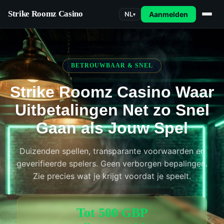
Strike Roomz Casino
NL
Aanmelden
▾
BETROUWBAAR & SNEL
Strike Roomz Casino Waar
Uitbetalingen Net zo Snel
Gaan als Jouw Spel
Duizenden spellen, transparante voorwaarden en
geverifieerde spelers. Geen verborgen bepalingen.
Zie precies wat je krijgt voordat je speelt.
Tot 500 GBP