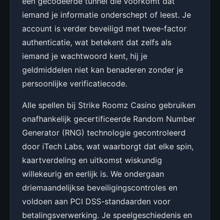
een gecodeerde tunnel die voorkomt dat
iemand je informatie onderschept of leest. Je
account is verder beveiligd met twee-factor
authenticatie, wat betekent dat zelfs als
iemand je wachtwoord kent, hij je
geldmiddelen niet kan benaderen zonder je
persoonlijke verificatiecode.
Alle spellen bij Strike Roomz Casino gebruiken
onafhankelijk gecertificeerde Random Number
Generator (RNG) technologie gecontroleerd
door iTech Labs, wat waarborgt dat elke spin,
kaartverdeling en uitkomst wiskundig
willekeurig en eerlijk is. We ondergaan
driemaandelijkse beveiligingscontroles en
voldoen aan PCI DSS-standaarden voor
betalingsverwerking. Je speelgeschiedenis en