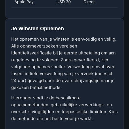
Apple Pay
USD 20
Direct
Je Winsten Opnemen
Het opnemen van je winsten is eenvoudig en veilig.
Alle opnameverzoeken vereisen
identiteitsverificatie bij je eerste uitbetaling om aan
regelgeving te voldoen. Zodra geverifieerd, zijn
volgende opnames sneller. Verwerking omvat twee
fasen: initiële verwerking van je verzoek (meestal
24 uur) gevolgd door de overschrijvingstijd naar je
gekozen betaalmethode.
Hieronder vindt je de beschikbare
opnamemethoden, gebruikelijke verwerkings- en
overschrijvingstijden en toepasselijke limieten. Kies
de methode die het beste voor je werkt.