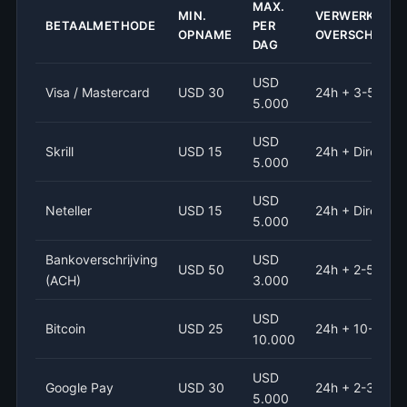
MAX.
MIN.
VERWERKINGST
BETAALMETHODE
PER
OPNAME
OVERSCHRIJVI
DAG
USD
Visa / Mastercard
USD 30
24h + 3-5 wer
5.000
USD
Skrill
USD 15
24h + Direct to
5.000
USD
Neteller
USD 15
24h + Direct to
5.000
Bankoverschrijving
USD
USD 50
24h + 2-5 wer
(ACH)
3.000
USD
Bitcoin
USD 25
24h + 10-60 m
10.000
USD
Google Pay
USD 30
24h + 2-3 wer
5.000