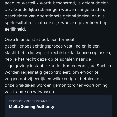
account wettelijk wordt beschermd, je geldmiddelen
op afzonderlijke rekeningen worden aangehouden,
gescheiden van operationele geldmiddelen, en alle
spelresultaten onafhankelijk worden geverifieerd op
eerlijkheid.
Onze licentie stelt ook een formeel
geschillenbeslechtingsproces vast. Indien je een
klacht hebt die wij niet rechtstreeks kunnen oplossen,
heb je het recht deze op te schalen naar de
regelgevingsinstantie zonder kosten voor jou. Spellen
worden regelmatig gecontroleerd om ervoor te
zorgen dat zij eerlijk en willekeurig uitbetalen, en
onze praktijken worden gemonitord ter voorkoming
van fraude en witwassen.
REGELGEVINGSINSTANTIE
Malta Gaming Authority