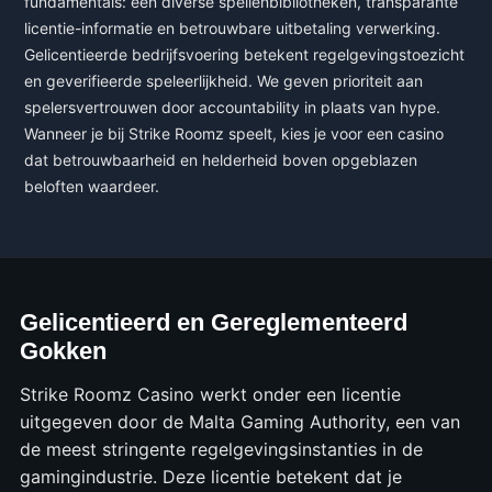
fundamentals: een diverse spellenbibliotheken, transparante
licentie-informatie en betrouwbare uitbetaling verwerking.
Gelicentieerde bedrijfsvoering betekent regelgevingstoezicht
en geverifieerde speleerlijkheid. We geven prioriteit aan
spelersvertrouwen door accountability in plaats van hype.
Wanneer je bij Strike Roomz speelt, kies je voor een casino
dat betrouwbaarheid en helderheid boven opgeblazen
beloften waardeer.
Gelicentieerd en Gereglementeerd
Gokken
Strike Roomz Casino werkt onder een licentie
uitgegeven door de Malta Gaming Authority, een van
de meest stringente regelgevingsinstanties in de
gamingindustrie. Deze licentie betekent dat je