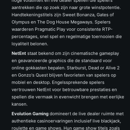
hoge volatiliteit en live dealer spellen die spelers
aantrekken die op zoek zijn naar grote winstpotentie.
Handtekeningstitels zijn Sweet Bonanza, Gates of
Olympus en The Dog House Megaways. Spelers
waarderen Pragmatic Play voor consistente RTP-
percentages, snel spel en regelmatige toernooien die
loyaliteit belonen.
NetEnt
staat bekend om zijn cinematische gameplay
en geavanceerde graphics die de standaard voor
online gokkasten bepalen. Starburst, Dead or Alive 2
en Gonzo's Quest blijven favorieten van spelers op
mobiel en desktop. Engelssprekende spelers
vertrouwen NetEnt voor betrouwbare prestaties en
spellen die vermaak in evenwicht brengen met eerlijke
kansen.
Evolution Gaming
domineert de live dealer ruimte met
authentieke casinoervaringen inclusief live blackjack,
roulette en game shows. Hun game show titels zoals