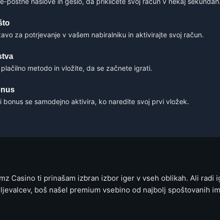
 e-poštne naslove in geslo, da prikličete svoj račun v nekaj sekundah
što
avo za potrjevanje v vašem nabiralniku in aktivirajte svoj račun.
stva
 plačilno metodo in vložite, da se začnete igrati.
onus
 bonus se samodejno aktivira, ko naredite svoj prvi vložek.
z Casino ti prinašam izbran izbor iger v vseh oblikah. Ali radi ig
eljevalcev, boš našel premium vsebino od najbolj spoštovanih ime