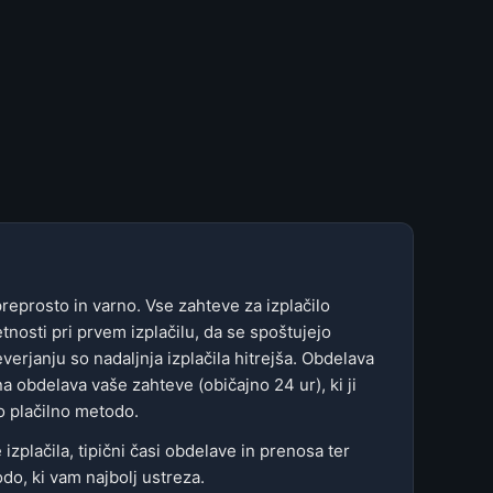
 preprosto in varno. Vse zahteve za izplačilo
tnosti pri prvem izplačilu, da se spoštujejo
everjanju so nadaljnja izplačila hitrejša. Obdelava
na obdelava vaše zahteve (običajno 24 ur), ki ji
o plačilno metodo.
zplačila, tipični časi obdelave in prenosa ter
do, ki vam najbolj ustreza.