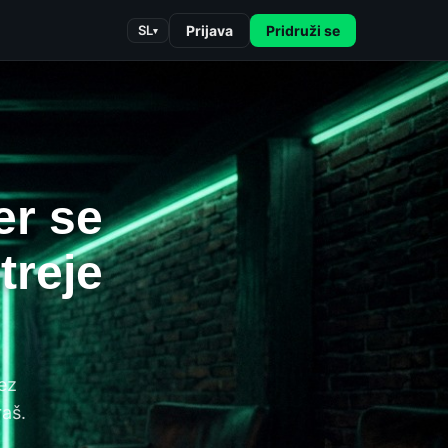
SL
Prijava
Pridruži se
▾
er se
treje
rez
raš.