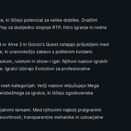
e, ki iščejo potencial za velike dobitke. Značilni
ay za dosljedno stopnje RTP, hitro igranje in redne
d or Alive 2 in Gonzo's Quest ostajajo priljubljeni med
re, ki uravnotežijo zabavo s poštenim kvotami.
ackom, ruletom in show-i iger. Njihovi naslovi igrskih
. Igralci izbirajo Evolution za profesionalne
vseh kategorijah. Večji naslovi vključujejo Mega
neizbežnega za igralce, ki iščejo zgodovenske
alnimi temami. Med njihovimi najbolj praigranimi
anovitnosti, transparentne mehanike in ustvarjalne