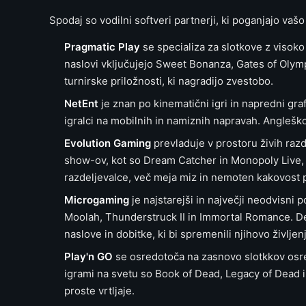
Spodaj so vodilni softveri partnerji, ki poganjajo vašo
Pragmatic Play
se specializa za slotkove z visoko n
naslovi vključujejo Sweet Bonanza, Gates of Olym
turnirske priložnosti, ki nagradijo zvestobo.
NetEnt
je znan po kinematični igri in napredni graf
igralci na mobilnih in namiznih napravah. Angleško
Evolution Gaming
prevladuje v prostoru živih razd
show-ov, kot so Dream Catcher in Monopoly Live, nu
razdeljevalce, več meja miz in nemoten kakovost 
Microgaming
je najstarejši in največji neodvisni
Moolah, Thunderstruck II in Immortal Romance. De
naslove in dobitke, ki bi spremenili njihovo življen
Play'n GO
se osredotoča na zasnovo slotkkov osred
igrami na svetu so Book of Dead, Legacy of Dead i
proste vrtljaje.