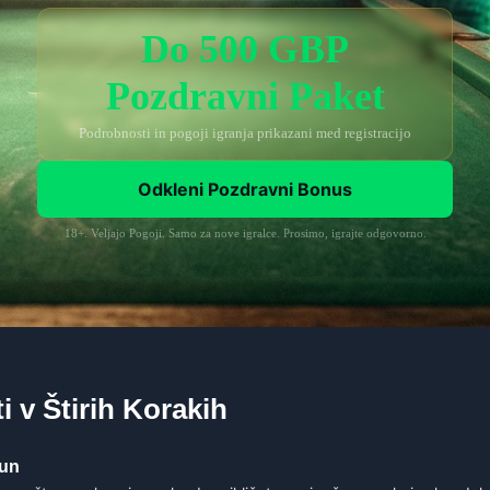
Do 500 GBP
Pozdravni Paket
Podrobnosti in pogoji igranja prikazani med registracijo
Odkleni Pozdravni Bonus
18+. Veljajo Pogoji. Samo za nove igralce. Prosimo, igrajte odgovorno.
ti v Štirih Korakih
čun