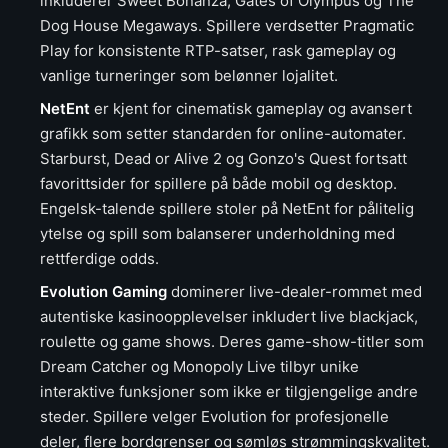
inkluderer Sweet Bonanza, Gates of Olympus og The
Dog House Megaways. Spillere verdsetter Pragmatic
Play for konsistente RTP-satser, rask gameplay og
vanlige turneringer som belønner lojalitet.
NetEnt
er kjent for cinematisk gameplay og avansert
grafikk som setter standarden for online-automater.
Starburst, Dead or Alive 2 og Gonzo's Quest fortsatt
favorittsider for spillere på både mobil og desktop.
Engelsk-talende spillere stoler på NetEnt for pålitelig
ytelse og spill som balanserer underholdning med
rettferdige odds.
Evolution Gaming
dominerer live-dealer-rommet med
autentiske kasinoopplevelser inkludert live blackjack,
roulette og game shows. Deres game-show-titler som
Dream Catcher og Monopoly Live tilbyr unike
interaktive funksjoner som ikke er tilgjengelige andre
steder. Spillere velger Evolution for profesjonelle
deler, flere bordgrenser og sømløs strømmingskvalitet.