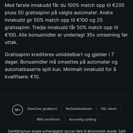
Med første innskudd får du 100% match opp til €200
pluss 50 gratisspinn på valgte automater. Andre
innskudd gir 50% match opp til €100 og 25
gratisspinn. Tredje innskudd får 50% match opp til
€100. Alle bonusmidler er underlagt 35x omsetning før
uttak.
Gratisspinn krediteres umiddelbart og gjelder i 7
dager. Bonusmidler må omsettes på automater og
automatbaserte spill kun. Minimalt innskudd for å
kvalifisere: €10.
GamCare godkjent
BeGambleAware
SSL sikret
18+
RNG sertifisert
Ansvarlig spilling
Gambling kan skape avhengighet og kan føre til økonomisk skade. Spill