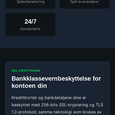
Spillerkaraktering
Spill-leverandører
24/7
Kundestøtte
SSL-KRYPTERING
Bankklassevernbeskyttelse for
kontoen din
Kredittkortet og bankdetaljene dine er
beskyttet med 256-bits SSL-kryptering og TLS
1.3-protokoll, samme teknologi som brukes av