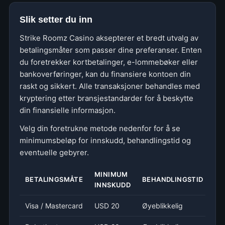
Slik setter du inn
Strike Roomz Casino aksepterer et bredt utvalg av
betalingsmåter som passer dine preferanser. Enten
du foretrekker kortbetalinger, e-lommebøker eller
bankoverføringer, kan du finansiere kontoen din
raskt og sikkert. Alle transaksjoner behandles med
kryptering etter bransjestandarder for å beskytte
din finansielle informasjon.
Velg din foretrukne metode nedenfor for å se
minimumsbeløp for innskudd, behandlingstid og
eventuelle gebyrer.
MINIMUM
BETALINGSMÅTE
BEHANDLINGSTID
GE
INNSKUDD
Visa / Mastercard
USD 20
Øyeblikkelig
0%