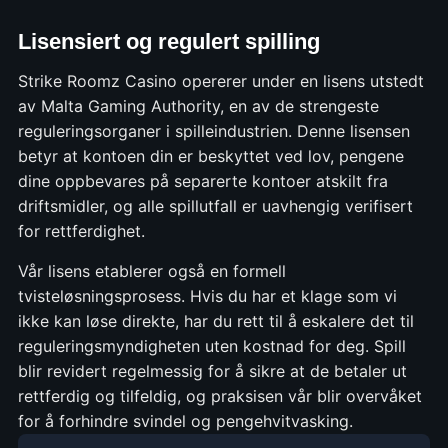
Lisensiert og regulert spilling
Strike Roomz Casino opererer under en lisens utstedt
av Malta Gaming Authority, en av de strengeste
reguleringsorganer i spilleindustrien. Denne lisensen
betyr at kontoen din er beskyttet ved lov, pengene
dine oppbevares på separerte kontoer atskilt fra
driftsmidler, og alle spillutfall er uavhengig verifisert
for rettferdighet.
Vår lisens etablerer også en formell
tvisteløsningsprosess. Hvis du har et klage som vi
ikke kan løse direkte, har du rett til å eskalere det til
reguleringsmyndigheten uten kostnad for deg. Spill
blir revidert regelmessig for å sikre at de betaler ut
rettferdig og tilfeldig, og praksisen vår blir overvåket
for å forhindre svindel og pengehvitvasking.