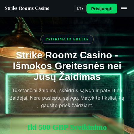
Strike Roomz Casino
LT
Prisijungti
▾
PATIKIMA IR GREITA
Strike Roomz Casino -
Išmokos Greitesnės nei
Jūsų Žaidimas
Tūkstančiai žaidimų, skaidrūs sąlyga ir patvirtinti
žaidėjai. Nėra paslėptų sąlygų. Matykite tiksliai, ką
gausite prieš žaidžiant.
Iki 500 GBP Sveikinimo