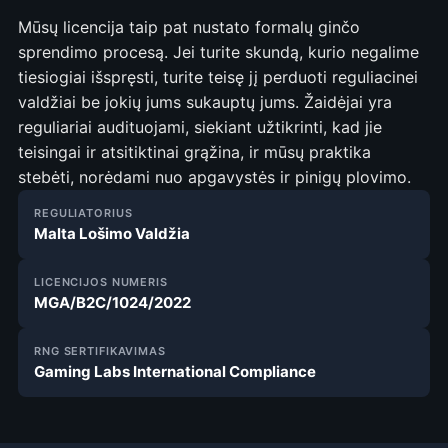
Mūsų licencija taip pat nustato formalų ginčo
sprendimo procesą. Jei turite skundą, kurio negalime
tiesiogiai išspręsti, turite teisę jį perduoti reguliacinei
valdžiai be jokių jums sukauptų jums. Žaidėjai yra
reguliariai audituojami, siekiant užtikrinti, kad jie
teisingai ir atsitiktinai grąžina, ir mūsų praktika
stebėti, norėdami nuo apgavystės ir pinigų plovimo.
REGULIATORIUS
Malta Lošimo Valdžia
LICENCIJOS NUMERIS
MGA/B2C/1024/2022
RNG SERTIFIKAVIMAS
Gaming Labs International Compliance