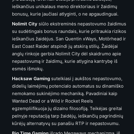
ieškančius unikalaus meno direktoriaus ir žaidimų
bonusų, kurie jaučiasi atlyginti, o ne apgaudinguai.
Nolimit City
siūlo ekstreminės nepastovumo žaidimus
su sudėtingais bonus raundais, kurie pritraukia rizikos
ieškančius žaidėjus. San Quentin xWays, Motörhead ir
East Coast Raider atspindi jų atskirą stilių. Žaidėjai
anglų rinkoje gerbia Nolimit City dėl skaidrumo apie
nepastovumą ir žaidimų, kurie atlygina kantrybę iš
esmės išmokų.
Hacksaw Gaming
sutelkiasi į aukštos nepastovumo,
didelių laimėjimų potencialo automatus su dinamiško
nemokamo sukinėjimo mechaniką. Pavadiniai kaip
Wanted Dead or a Wild ir Rocket Reels
egzempliifikuoja jų dizaino filosofiją. Teikėjas greitai
pelnyje reputaciją tarp žaidėjų, ieškančių pagrindinių
kūrėjų alternatyvų su panašiu RTP ir nepastovumu.
Big Time Gaming
išrado Megaways mechanizmą, iš