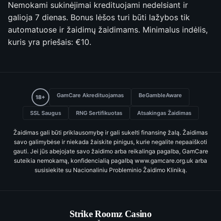
Nemokami sukinėjimai kredituojami nedelsiant ir
galioja 7 dienas. Bonus lėšos turi būti lažybos tik
automatuose ir žaidimų žaidimams. Minimalus indėlis,
kuris yra priešais: €10.
GamCare Akredituojamas
BeGambleAware
18+
SSL Saugus
RNG Sertifikuotas
Atsakingas Žaidimas
Žaidimas gali būti priklausomybę ir gali sukelti finansinę žalą. Žaidimas
savo galimybėse ir niekada žaiskite pinigus, kurie negalite nepaaiškoti
gauti. Jei jūs abejojate savo žaidimo arba reikalinga pagalba, GamCare
suteikia nemokamą, konfidencialią pagalbą www.gamcare.org.uk arba
susisiekite su Nacionaliniu Probleminio Žaidimo Kliniką.
Strike Roomz Casino