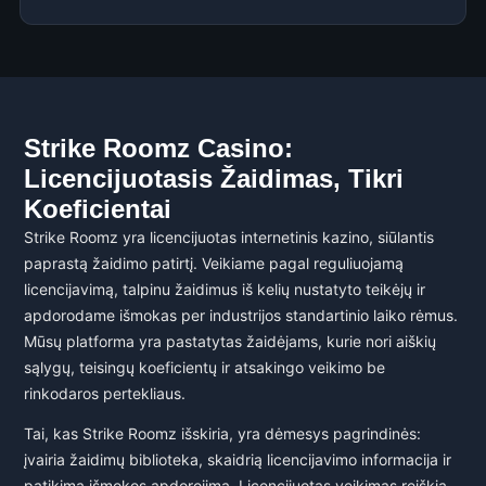
Strike Roomz Casino:
Licencijuotasis Žaidimas, Tikri
Koeficientai
Strike Roomz yra licencijuotas internetinis kazino, siūlantis
paprastą žaidimo patirtį. Veikiame pagal reguliuojamą
licencijavimą, talpinu žaidimus iš kelių nustatyto teikėjų ir
apdorodame išmokas per industrijos standartinio laiko rėmus.
Mūsų platforma yra pastatytas žaidėjams, kurie nori aiškių
sąlygų, teisingų koeficientų ir atsakingo veikimo be
rinkodaros pertekliaus.
Tai, kas Strike Roomz išskiria, yra dėmesys pagrindinės:
įvairia žaidimų biblioteka, skaidrią licencijavimo informacija ir
patikimą išmokos apdorojimą. Licencijuotas veikimas reiškia