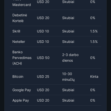
USD 20
Skubiai
0%
Mastercard
Debetinė
USD 20
Skubiai
0%
Kortelė
Skrill
USD 10
Skubiai
1.5%
Neteller
USD 10
Skubiai
1.5%
Banko
2-3 darbo
Pervedimas
USD 50
0%
dienos
(ACH)
10-30
Bitcoin
USD 25
Kinta
minučių
Google Pay
USD 20
Skubiai
0%
Apple Pay
USD 20
Skubiai
0%