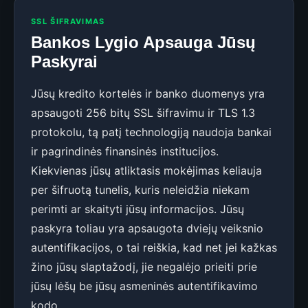
SSL ŠIFRAVIMAS
Bankos Lygio Apsauga Jūsų
Paskyrai
Jūsų kredito kortelės ir banko duomenys yra
apsaugoti 256 bitų SSL šifravimu ir TLS 1.3
protokolu, tą patį technologiją naudoja bankai
ir pagrindinės finansinės institucijos.
Kiekvienas jūsų atliktasis mokėjimas keliauja
per šifruotą tunelis, kuris neleidžia niekam
perimti ar skaityti jūsų informacijos. Jūsų
paskyra toliau yra apsaugota dviejų veiksnio
autentifikacijos, o tai reiškia, kad net jei kažkas
žino jūsų slaptažodį, jie negalėjo prieiti prie
jūsų lėšų be jūsų asmeninės autentifikavimo
kodo.