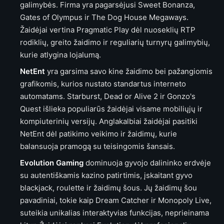
galimybės. Firma yra pagarsėjusi Sweet Bonanza,
Gates of Olympus ir The Dog House Megaways.
Žaidėjai vertina Pragmatic Play dėl nuoseklių RTP
rodiklių, greito žaidimo ir reguliarių turnyrų galimybių,
kurie atlygina lojalumą.
NetEnt
yra garsima savo kine žaidimo bei pažangiomis
grafikomis, kurios nustato standartus interneto
automatams. Starburst, Dead or Alive 2 ir Gonzo's
Quest išlieka populiarūs žaidėjai visame mobiliųjų ir
kompiuterinių versijų. Anglakalbiai žaidėjai pasitiki
NetEnt dėl patikimo veikimo ir žaidimų, kurie
balansuoja pramogą su teisingomis šansais.
Evolution Gaming
dominuoja gyvojo dalininko erdvėje
su autentiškamis kazino patirtimis, įskaitant gyvo
blackjack, roulette ir žaidimų šous. Jų žaidimų šou
pavadiniai, tokie kaip Dream Catcher ir Monopoly Live,
suteikia unikalias interaktyvias funkcijas, neprieinama