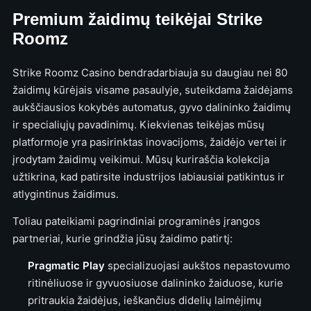
Premium žaidimų teikėjai Strike
Roomz
Strike Roomz Casino bendradarbiauja su daugiau nei 80
žaidimų kūrėjais visame pasaulyje, suteikdama žaidėjams
aukščiausios kokybės automatus, gyvo dalininko žaidimų
ir specialiųjų pavadinimų. Kiekvienas teikėjas mūsų
platformoje yra pasirinktas inovacijoms, žaidėjo vertei ir
įrodytam žaidimų veikimui. Mūsų kuriraščia kolekcija
užtikrina, kad patirsite industrijos labiausiai patikintus ir
atlygintinus žaidimus.
Toliau pateikiami pagrindiniai programinės įrangos
partneriai, kurie grindžia jūsų žaidimo patirtį:
Pragmatic Play
specializuojasi aukštos nepastovumo
ritinėliuose ir gyvuosiuose dalininko žaiduose, kurie
pritraukia žaidėjus, ieškančius didelių laimėjimų