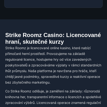
Strike Roomz Casino: Licencované
hraní, skutečné kurzy
Strike Roomz je licencované online kasino, které nabízí
přímočaré herní prostředí. Provozujeme na základě
regulované licence, hostujeme hry od více zavedených
poskytovatelů a zpracováváme výplaty v rámci standardních
lhůt průmyslu. Naša platforma je navržena pro hráče, kteří
chtějí jasné podmínky, spravedlivé kurzy a reaktivní operace
bez zbytečného marketingu.
Co Strike Roomz odlišuje, je zaměření na základy: různorodá
knihovna her, transparentní informace o licencích a spolehlivé
zpracování výběrů. Licencovaná operace znamená regulační