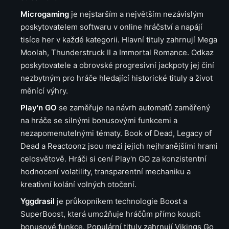
Microgaming
je nejstarším a největším nezávislým
poskytovatelem softwaru v online hráčství a napájí
tisíce her v každé kategorii. Hlavní tituly zahrnují Mega
Moolah, Thunderstruck II a Immortal Romance. Odkaz
poskytovatele a obrovské progresivní jackpoty jej činí
nezbytným pro hráče hledající historické tituly a život
měnící výhry.
Play'n GO
se zaměřuje na návrh automatů zaměřený
na hráče se silnými bonusovými funkcemi a
nezapomenutelnými tématy. Book of Dead, Legacy of
Dead a Reactoonz jsou mezi jejich nejhranějšími hrami
celosvětově. Hráči si cení Play'n GO za konzistentní
hodnocení volatility, transparentní mechaniku a
kreativní kolání volných otočení.
Yggdrasil
je průkopníkem technologie Boost a
SuperBoost, která umožňuje hráčům přímo koupit
bonusové funkce. Populární tituly zahrnují Vikings Go