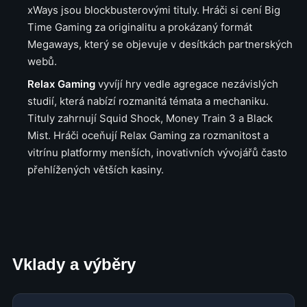
xWays jsou blockbusterovými tituly. Hráči si cení Big
Time Gaming za originalitu a prokázaný formát
Megaways, který se objevuje v desítkách partnerských
webů.
Relax Gaming
vyvíjí hry vedle agregace nezávislých
studií, která nabízí rozmanitá témata a mechaniku.
Tituly zahrnují Squid Shock, Money Train 3 a Black
Mist. Hráči oceňují Relax Gaming za rozmanitost a
vitrínu platformy menších, inovativních vývojářů často
přehlížených větších kasiny.
Vklady a výběry