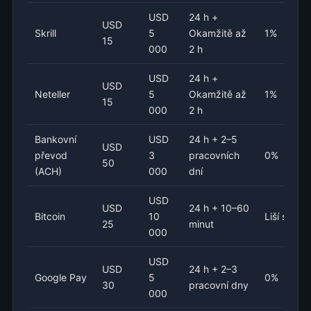
USD
24 h +
USD
Skrill
5
Okamžitě až
1%
15
000
2 h
USD
24 h +
USD
Neteller
5
Okamžitě až
1%
15
000
2 h
Bankovní
USD
24 h + 2–5
USD
převod
3
pracovních
0%
50
(ACH)
000
dní
USD
USD
24 h + 10–60
Bitcoin
10
Liší se
25
minut
000
USD
USD
24 h + 2–3
Google Pay
5
0%
30
pracovní dny
000