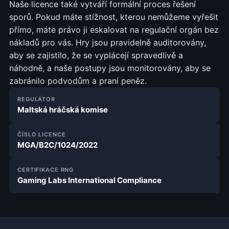
Naše licence také vytváří formální proces řešení
sporů. Pokud máte stížnost, kterou nemůžeme vyřešit
přímo, máte právo ji eskalovat na regulační orgán bez
nákladů pro vás. Hry jsou pravidelně auditorovány,
aby se zajistilo, že se vyplácejí spravedlivě a
náhodně, a naše postupy jsou monitorovány, aby se
zabránilo podvodům a praní peněz.
REGULÁTOR
Maltská hráčská komise
ČÍSLO LICENCE
MGA/B2C/1024/2022
CERTIFIKACE RNG
Gaming Labs International Compliance